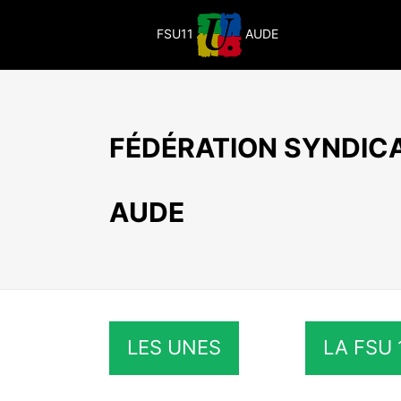
Passer
au
FSU11
AUDE
contenu
FÉDÉRATION SYNDICA
AUDE
LES UNES
LA FSU 