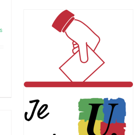
S
SU !