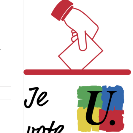
,
tante
e vote