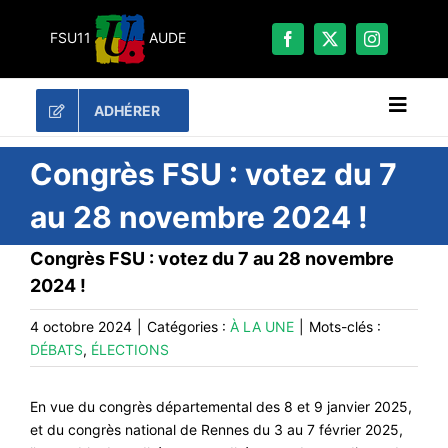
Passer
au
FSU11
AUDE
contenu
ADHÉRER
Naviga
à
bascu
RECHERCHER:
Congrès FSU : votez du 7
au 28 novembre 2024 !
LES UNES
Congrès FSU : votez du 7 au 28 novembre
#ACTUALITÉS
2024 !
LA FSU 11
4 octobre 2024
|
Catégories :
À LA UNE
|
Mots-clés :
DOSSIERS
DÉBATS
,
ÉLECTIONS
PUBLICATIONS
CONTACT
En vue du congrès départemental des 8 et 9 janvier 2025,
et du congrès national de Rennes du 3 au 7 février 2025,
#ACTIONS