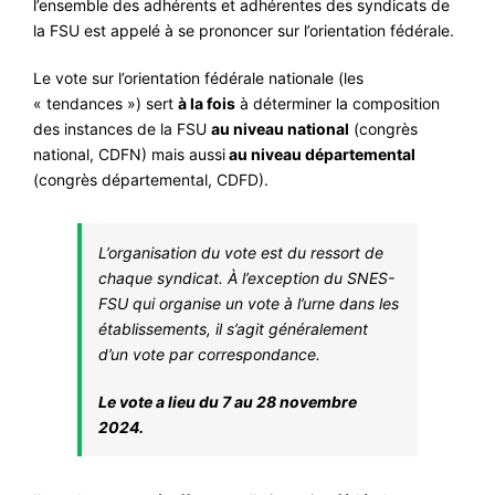
l’ensemble des adhérents et adhérentes des syndicats de
#VOS ÉLUES
la FSU est appelé à se prononcer sur l’orientation fédérale.
#FORMATION
Le vote sur l’orientation fédérale nationale (les
« tendances ») sert
à la fois
à déterminer la composition
#COMMUNIQUÉS
des instances de la FSU
au niveau national
(congrès
#ÉLECTIONS
national, CDFN) mais aussi
au niveau départemental
(congrès départemental, CDFD).
#MÉDIAS
#DÉBATS
L’organisation du vote est du ressort de
#PRESSE
chaque syndicat. À l’exception du SNES-
FSU qui organise un vote à l’urne dans les
#ARCHIVES
établissements, il s’agit généralement
d’un vote par correspondance.
Le vote a lieu du 7 au 28 novembre
2024.