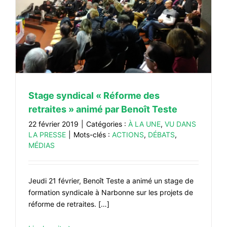
Stage syndical « Réforme des
retraites » animé par Benoît Teste
22 février 2019
|
Catégories :
À LA UNE
,
VU DANS
LA PRESSE
|
Mots-clés :
ACTIONS
,
DÉBATS
,
MÉDIAS
Jeudi 21 février, Benoît Teste a animé un stage de
formation syndicale à Narbonne sur les projets de
réforme de retraites. […]