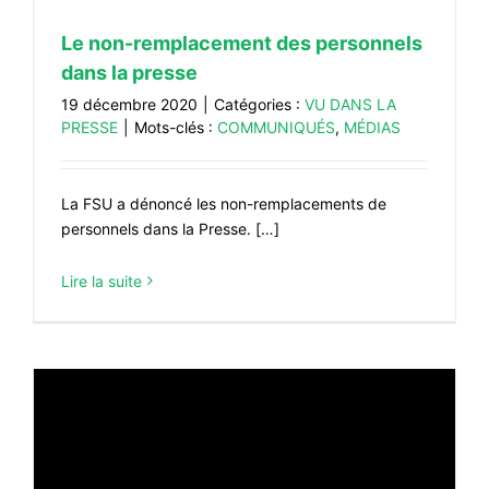
#VOS ÉLUES
Le non-remplacement des personnels
#FORMATION
dans la presse
19 décembre 2020
|
Catégories :
VU DANS LA
#COMMUNIQUÉS
PRESSE
|
Mots-clés :
COMMUNIQUÉS
,
MÉDIAS
#ÉLECTIONS
#MÉDIAS
La FSU a dénoncé les non-remplacements de
#DÉBATS
personnels dans la Presse. […]
#PRESSE
Lire la suite
#ARCHIVES