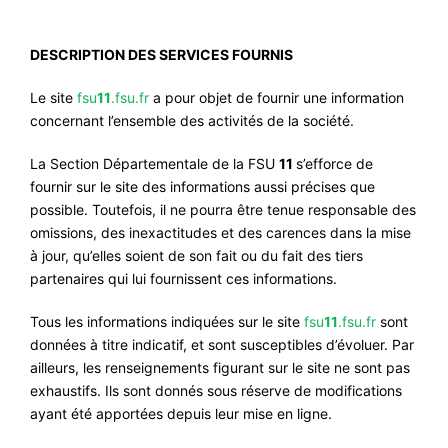
#VOS ÉLUES
DESCRIPTION DES SERVICES FOURNIS
#FORMATION
Le site
fsu
11
.fsu.fr
a pour objet de fournir une information
#COMMUNIQUÉS
concernant l’ensemble des activités de la société.
#ÉLECTIONS
La Section Départementale de la FSU
11
s’efforce de
#MÉDIAS
fournir sur le site des informations aussi précises que
#DÉBATS
possible. Toutefois, il ne pourra être tenue responsable des
omissions, des inexactitudes et des carences dans la mise
#PRESSE
à jour, qu’elles soient de son fait ou du fait des tiers
#ARCHIVES
partenaires qui lui fournissent ces informations.
Tous les informations indiquées sur le site
fsu
11
.fsu.fr
sont
données à titre indicatif, et sont susceptibles d’évoluer. Par
ailleurs, les renseignements figurant sur le site ne sont pas
exhaustifs. Ils sont donnés sous réserve de modifications
ayant été apportées depuis leur mise en ligne.