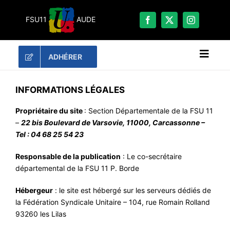
Passer
au
FSU11
AUDE
contenu
ADHÉRER
Naviga
à
bascu
RECHERCHER:
INFORMATIONS LÉGALES
Propriétaire du site
: Section Départementale de la FSU 11
LES UNES
–
22 bis Boulevard de Varsovie, 11000,
Carcassonne –
#ACTUALITÉS
Tel : 04 68 25 54 23
LA FSU 11
Responsable de la publication
: Le co-secrétaire
départemental de la FSU 11 P. Borde
DOSSIERS
PUBLICATIONS
Hébergeur
: le site est hébergé sur les serveurs dédiés de
la Fédération Syndicale Unitaire – 104, rue Romain Rolland
CONTACT
93260 les Lilas
#ACTIONS