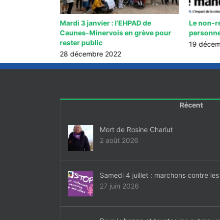
yndicales
Mardi 3 janvier : l’EHPAD de
Le non-r
 sur la carte
Caunes-Minervois en grève pour
personne
rester public
19 décem
28 décembre 2022
Récent
Mort de Rosine Charlut
2 août 2026
Samedi 4 juillet : marchons contre les
27 juin 2026