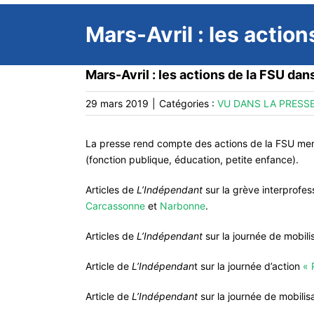
Mars-Avril : les actio
Mars-Avril : les actions de la FSU dan
29 mars 2019
|
Catégories :
VU DANS LA PRESS
La presse rend compte des actions de la FSU mené
(fonction publique, éducation, petite enfance).
Articles de
L’Indépendant
sur la grève interprofes
Carcassonne
et
Narbonne
.
Articles de
L’Indépendant
sur la journée de mobil
Article de
L’Indépendan
t sur la journée d’action
« 
Article de
L’Indépendant
sur la journée de mobilis