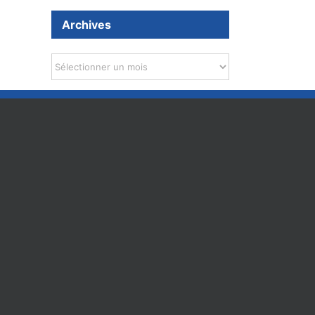
Archives
« À cause de Macron ! » le tube de
Les organisations syndic
janvier !
boycottent le CSA-SD sur
Archives
scolaire et les DGH !
25 janvier 2020
14 février 2023