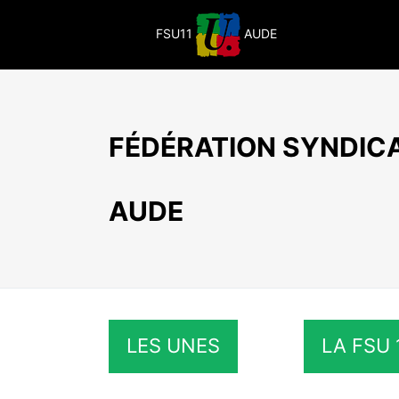
Passer
au
FSU11
AUDE
contenu
FÉDÉRATION SYNDICA
AUDE
LES UNES
LA FSU 