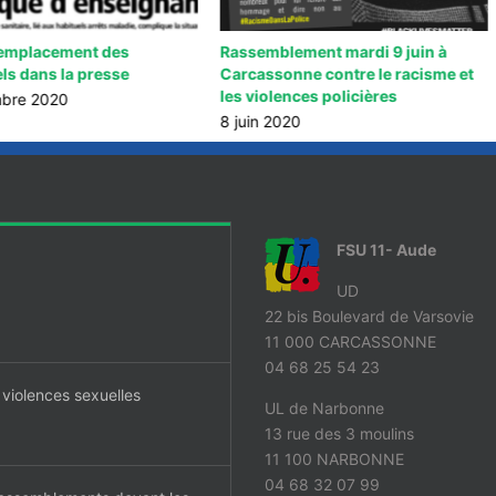
emplacement des
Rassemblement mardi 9 juin à
ls dans la presse
Carcassonne contre le racisme et
les violences policières
bre 2020
8 juin 2020
FSU 11- Aude
UD
22 bis Boulevard de Varsovie
11 000 CARCASSONNE
04 68 25 54 23
 violences sexuelles
UL de Narbonne
13 rue des 3 moulins
11 100 NARBONNE
04 68 32 07 99