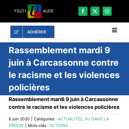
Passer
au
FSU11
AUDE
contenu
ADHÉRER
Naviga
à
bascu
RECHERCHER:
Rassemblement mardi 9
juin à Carcassonne contre
LES UNES
le racisme et les violences
#ACTUALITÉS
policières
LA FSU 11
DOSSIERS
Rassemblement mardi 9 juin à Carcassonne
PUBLICATIONS
contre le racisme et les violences policières
CONTACT
8 juin 2020
|
Catégories :
ACTUALITÉS
,
VU DANS LA
PRESSE
|
Mots-clés :
ACTIONS
#ACTIONS