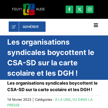
Passer
au
FSU11
AUDE
contenu
ADHÉRER
Naviga
à
bascu
RECHERCHER:
Les organisations
syndicales boycottent le
LES UNES
CSA-SD sur la carte
#ACTUALITÉS
scolaire et les DGH !
LA FSU 11
DOSSIERS
Les organisations syndicales boycottent le
PUBLICATIONS
CSA-SD sur la carte scolaire et les DGH !
CONTACT
14 février 2023
|
Catégories :
À LA UNE
,
VU DANS LA
PRESSE
#ACTIONS