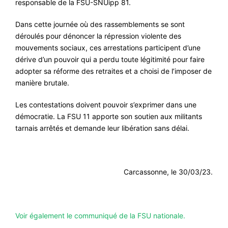
responsable de la FSU-SNUipp 81.
#VOS ÉLUES
Dans cette journée où des rassemblements se sont
#FORMATION
déroulés pour dénoncer la répression violente des
mouvements sociaux, ces arrestations participent d’une
#COMMUNIQUÉS
dérive d’un pouvoir qui a perdu toute légitimité pour faire
#ÉLECTIONS
adopter sa réforme des retraites et a choisi de l’imposer de
manière brutale.
#MÉDIAS
Les contestations doivent pouvoir s’exprimer dans une
#DÉBATS
démocratie. La FSU 11 apporte son soutien aux militants
#PRESSE
tarnais arrêtés et demande leur libération sans délai.
#ARCHIVES
Carcassonne, le 30/03/23.
Voir également le communiqué de la FSU nationale.