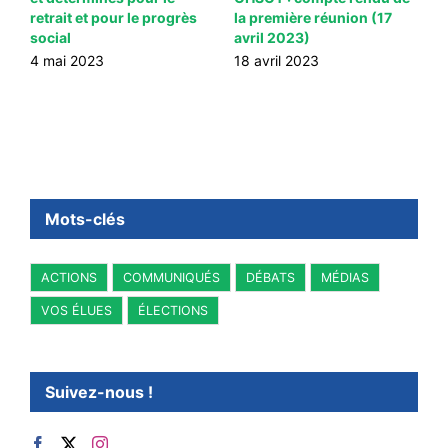
te
retrait et pour le progrès
la première réunion (17
d
social
avril 2023)
2
4 mai 2023
18 avril 2023
Mots-clés
ACTIONS
COMMUNIQUÉS
DÉBATS
MÉDIAS
VOS ÉLUES
ÉLECTIONS
Suivez-nous !