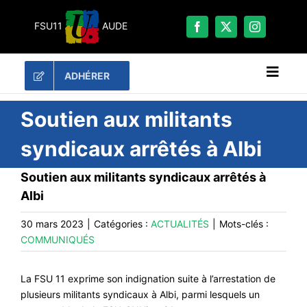
Passer
au
FSU11
AUDE
contenu
ADHÉRER
Naviga
à
bascu
RECHERCHER:
Soutien aux militants
syndicaux arrêtés à Albi
LES UNES
Soutien aux militants syndicaux arrêtés à
#ACTUALITÉS
Albi
LA FSU 11
30 mars 2023
|
Catégories :
ACTUALITÉS
|
Mots-clés :
DOSSIERS
COMMUNIQUÉS
PUBLICATIONS
CONTACT
La FSU 11 exprime son indignation suite à l’arrestation de
plusieurs militants syndicaux à Albi, parmi lesquels un
#ACTIONS