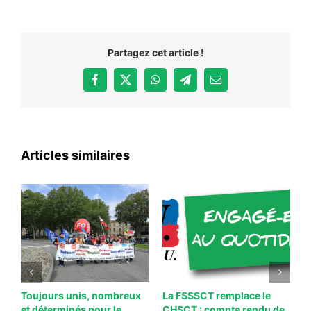
Partagez cet article !
Facebook
X
WhatsApp
Telegram
Email
Articles similaires
Toujours unis, nombreux
La FSSSCT remplace le
2
et déterminés pour le
CHSCT : compte rendu de
i