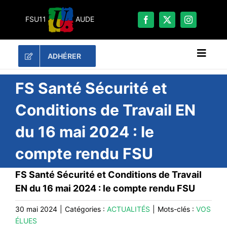
Passer
au
FSU11
AUDE
contenu
ADHÉRER
Naviga
à
bascu
RECHERCHER:
FS Santé Sécurité et
Conditions de Travail EN
LES UNES
du 16 mai 2024 : le
#ACTUALITÉS
compte rendu FSU
LA FSU 11
DOSSIERS
FS Santé Sécurité et Conditions de Travail
PUBLICATIONS
EN du 16 mai 2024 : le compte rendu FSU
CONTACT
30 mai 2024
|
Catégories :
ACTUALITÉS
|
Mots-clés :
VOS
ÉLUES
#ACTIONS