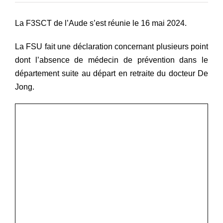
#VOS ÉLUES
La F3SCT de l’Aude s’est réunie le 16 mai 2024.
#FORMATION
La FSU fait une déclaration concernant plusieurs point
#COMMUNIQUÉS
dont l’absence de médecin de prévention dans le
#ÉLECTIONS
département suite au départ en retraite du docteur De
#MÉDIAS
Jong.
#DÉBATS
#PRESSE
#ARCHIVES