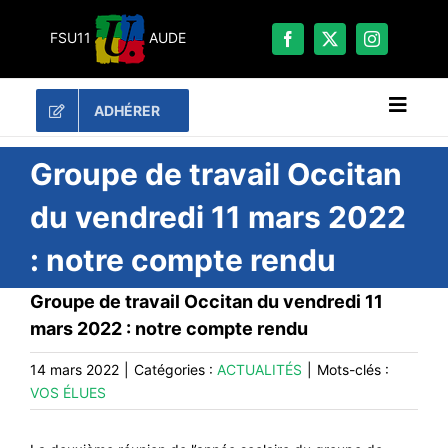
Passer
au
FSU11
AUDE
contenu
ADHÉRER
Naviga
à
bascu
RECHERCHER:
Groupe de travail Occitan
du vendredi 11 mars 2022
LES UNES
: notre compte rendu
#ACTUALITÉS
LA FSU 11
Groupe de travail Occitan du vendredi 11
mars 2022 : notre compte rendu
DOSSIERS
PUBLICATIONS
14 mars 2022
|
Catégories :
ACTUALITÉS
|
Mots-clés :
VOS ÉLUES
CONTACT
#ACTIONS