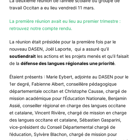
La deuxième réunion de l’année scolaire du groupe de
travail Occitan a eu lieu vendredi 11 mars.
#VOS ÉLUES
#FORMATION
La première réunion avait eu lieu au premier trimestre :
retrouvez notre compte rendu.
#COMMUNIQUÉS
La réunion était présidée pour la première fois par le
#ÉLECTIONS
nouveau DASEN, Joël Laporte, qui a assuré qu’il
#MÉDIAS
soutiendrait
les actions et les projets menés et qu’il faisait
de la
défense des langues régionales une priorité
.
#DÉBATS
#PRESSE
Étaient présents : Marie Eybert, adjointe au DASEN pour le
1er degré, Fabienne Albert, conseillère pédagogique
#ARCHIVES
départementale occitan et Christophe Causse, chargé de
mission académique pour l’Éducation Nationale, Benjamin
Assié, conseiller régional en charge des langues occitane
et catalane, Vincent Rivière, chargé de mission en charge
des langues occitane et catalane, Sébastien Gasparini,
vice-président du Conseil Départemental chargé de
l’éducation, Sylvère Blachon, chargé de mission pour