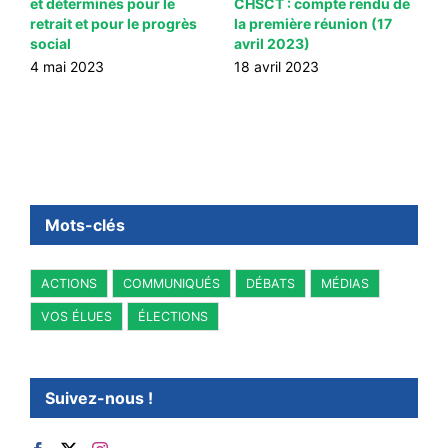
et déterminés pour le
CHSCT : compte rendu de
s
te
retrait et pour le progrès
la première réunion (17
3
social
avril 2023)
4 mai 2023
18 avril 2023
Mots-clés
ACTIONS
COMMUNIQUÉS
DÉBATS
MÉDIAS
VOS ÉLUES
ÉLECTIONS
Suivez-nous !