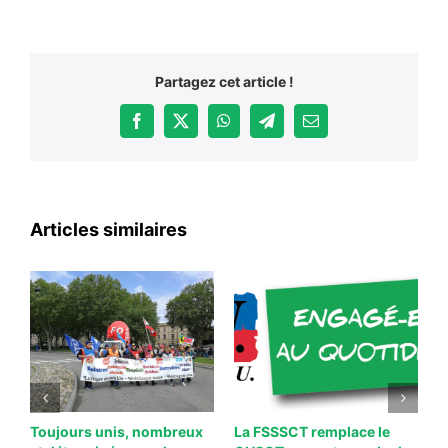
Partagez cet article !
Facebook
X
WhatsApp
Telegram
Email
Articles similaires
Toujours unis, nombreux
La FSSSCT remplace le
S