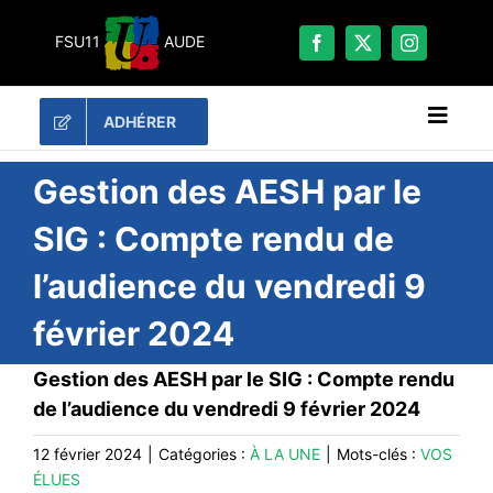
Passer
au
FSU11
AUDE
contenu
ADHÉRER
Naviga
à
bascu
RECHERCHER:
Gestion des AESH par le
SIG : Compte rendu de
LES UNES
l’audience du vendredi 9
#ACTUALITÉS
février 2024
LA FSU 11
DOSSIERS
Gestion des AESH par le SIG : Compte rendu
PUBLICATIONS
de l’audience du vendredi 9 février 2024
CONTACT
12 février 2024
|
Catégories :
À LA UNE
|
Mots-clés :
VOS
ÉLUES
#ACTIONS