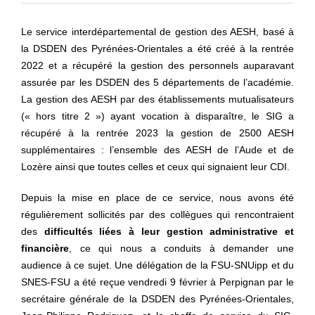
#VOS ÉLUES
Le service interdépartemental de gestion des AESH, basé à
#FORMATION
la DSDEN des Pyrénées-Orientales a été créé à la rentrée
2022 et a récupéré la gestion des personnels auparavant
#COMMUNIQUÉS
assurée par les DSDEN des 5 départements de l’académie.
#ÉLECTIONS
La gestion des AESH par des établissements mutualisateurs
(« hors titre 2 ») ayant vocation à disparaître, le SIG a
#MÉDIAS
récupéré à la rentrée 2023 la gestion de 2500 AESH
#DÉBATS
supplémentaires : l’ensemble des AESH de l’Aude et de
Lozère ainsi que toutes celles et ceux qui signaient leur CDI.
#PRESSE
#ARCHIVES
Depuis la mise en place de ce service, nous avons été
régulièrement sollicités par des collègues qui rencontraient
des
difficultés
liées à leur gestion administrative et
financière
, ce qui nous a conduits à demander une
audience à ce sujet. Une délégation de la FSU-SNUipp et du
SNES-FSU a été reçue vendredi 9 février à Perpignan par le
secrétaire générale de la DSDEN des Pyrénées-Orientales,