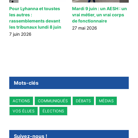
ns
Pour Lyhanna et toustes
Mardi 9 juin : un AESH : un
M
les autres :
vrai métier, un vrai corps
l
rassemblements devant
de fonctionnaire
c
les tribunaux lundi 8 juin
A
27 mai 2026
7 juin 2026
2
Mots-clés
ACTIONS
COMMUNIQUÉS
DÉBATS
MÉDIAS
VOS ÉLUES
ÉLECTIONS
Suivez-nous !