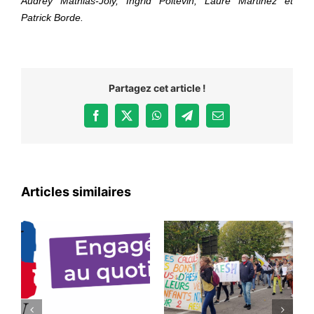
Audrey Mathias-Joly, Ingrid Poitevin, Laure Martinez et
Patrick Borde.
Partagez cet article !
Facebook
X
WhatsApp
Telegram
Email
Articles similaires