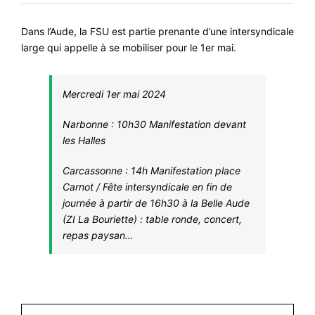
#VOS ÉLUES
Dans l’Aude, la FSU est partie prenante d’une intersyndicale
#FORMATION
large qui appelle à se mobiliser pour le 1er mai.
#COMMUNIQUÉS
Mercredi 1er mai 2024
#ÉLECTIONS
#MÉDIAS
Narbonne : 10h30 Manifestation devant
les Halles
#DÉBATS
#PRESSE
Carcassonne : 14h Manifestation place
Carnot / Fête intersyndicale en fin de
#ARCHIVES
journée à partir de 16h30 à la Belle Aude
(ZI La Bouriette) : table ronde, concert,
repas paysan…