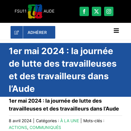
Passer
au
FSU11
AUDE
contenu
ADHÉRER
Naviga
à
bascu
RECHERCHER:
1er mai 2024 : la journée
de lutte des travailleuses
LES UNES
et des travailleurs dans
#ACTUALITÉS
l’Aude
LA FSU 11
DOSSIERS
1er mai 2024 : la journée de lutte des
PUBLICATIONS
travailleuses et des travailleurs dans l’Aude
CONTACT
8 avril 2024
|
Catégories :
À LA UNE
|
Mots-clés :
ACTIONS
,
COMMUNIQUÉS
#ACTIONS