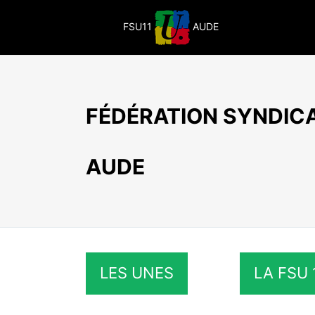
Passer
au
FSU11
AUDE
contenu
FÉDÉRATION SYNDICA
AUDE
LES UNES
LA FSU 