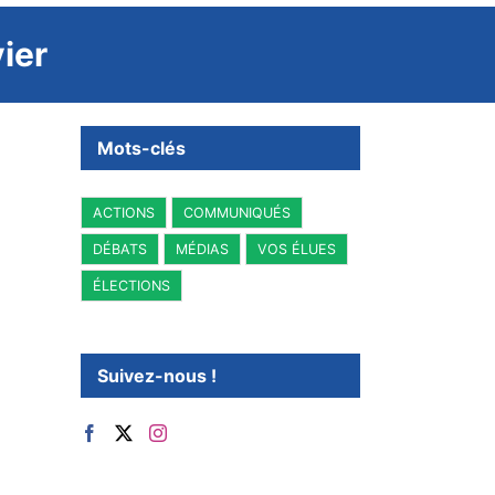
ier
Mots-clés
ACTIONS
COMMUNIQUÉS
DÉBATS
MÉDIAS
VOS ÉLUES
ÉLECTIONS
Suivez-nous !