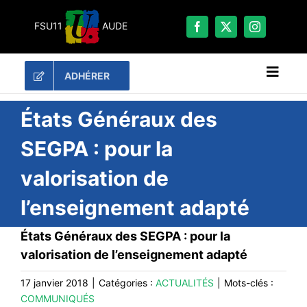
Passer
au
FSU11
AUDE
contenu
ADHÉRER
Naviga
à
bascu
RECHERCHER:
États Généraux des
SEGPA : pour la
LES UNES
valorisation de
#ACTUALITÉS
l’enseignement adapté
LA FSU 11
DOSSIERS
États Généraux des SEGPA : pour la
PUBLICATIONS
valorisation de l’enseignement adapté
CONTACT
17 janvier 2018
|
Catégories :
ACTUALITÉS
|
Mots-clés :
COMMUNIQUÉS
#ACTIONS