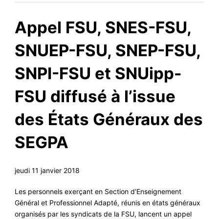
#VOS ÉLUES
Appel FSU, SNES-FSU,
#FORMATION
SNUEP-FSU, SNEP-FSU,
#COMMUNIQUÉS
#ÉLECTIONS
SNPI-FSU et SNUipp-
#MÉDIAS
FSU diffusé à l’issue
#DÉBATS
des États Généraux des
#PRESSE
#ARCHIVES
SEGPA
jeudi 11 janvier 2018
Les personnels exerçant en Section d’Enseignement
Général et Professionnel Adapté, réunis en états généraux
organisés par les syndicats de la FSU, lancent un appel