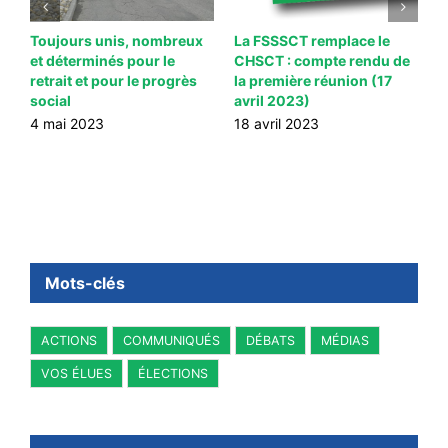
Toujours unis, nombreux
La FSSSCT remplace le
S
et déterminés pour le
CHSCT : compte rendu de
s
te
retrait et pour le progrès
la première réunion (17
3
social
avril 2023)
4 mai 2023
18 avril 2023
Mots-clés
ACTIONS
COMMUNIQUÉS
DÉBATS
MÉDIAS
VOS ÉLUES
ÉLECTIONS