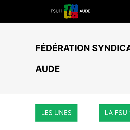
Passer
au
FSU11
AUDE
contenu
FÉDÉRATION SYNDICA
AUDE
LES UNES
LA FSU 