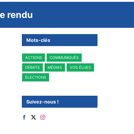
te rendu
Mots-clés
ACTIONS
COMMUNIQUÉS
DÉBATS
MÉDIAS
VOS ÉLUES
ÉLECTIONS
Suivez-nous !