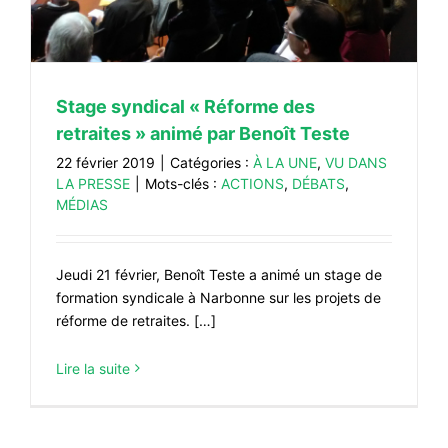
#VOS ÉLUES
#FORMATION
#COMMUNIQUÉS
Stage syndical « Réforme des
retraites » animé par Benoît Teste
#ÉLECTIONS
22 février 2019
|
Catégories :
À LA UNE
,
VU DANS
#MÉDIAS
LA PRESSE
|
Mots-clés :
ACTIONS
,
DÉBATS
,
MÉDIAS
#DÉBATS
#PRESSE
Jeudi 21 février, Benoît Teste a animé un stage de
#ARCHIVES
formation syndicale à Narbonne sur les projets de
réforme de retraites. […]
Lire la suite