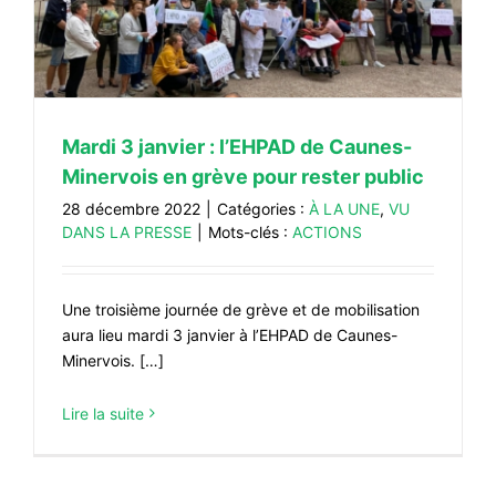
#VOS ÉLUES
#FORMATION
#COMMUNIQUÉS
Mardi 3 janvier : l’EHPAD de Caunes-
#ÉLECTIONS
Minervois en grève pour rester public
#MÉDIAS
28 décembre 2022
|
Catégories :
À LA UNE
,
VU
#DÉBATS
DANS LA PRESSE
|
Mots-clés :
ACTIONS
#PRESSE
#ARCHIVES
Une troisième journée de grève et de mobilisation
aura lieu mardi 3 janvier à l’EHPAD de Caunes-
Minervois. […]
Lire la suite