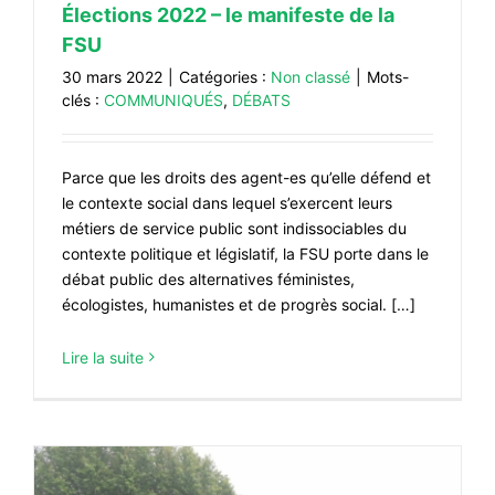
Élections 2022 – le manifeste de la
#VOS ÉLUES
FSU
#FORMATION
30 mars 2022
|
Catégories :
Non classé
|
Mots-
clés :
COMMUNIQUÉS
,
DÉBATS
#COMMUNIQUÉS
#ÉLECTIONS
Parce que les droits des agent-es qu’elle défend et
#MÉDIAS
le contexte social dans lequel s’exercent leurs
#DÉBATS
métiers de service public sont indissociables du
contexte politique et législatif, la FSU porte dans le
#PRESSE
débat public des alternatives féministes,
écologistes, humanistes et de progrès social. […]
#ARCHIVES
Lire la suite