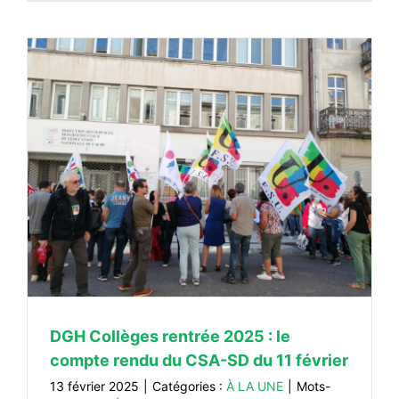
DGH Collèges rentrée 2025 : le
compte rendu du CSA-SD du 11 février
13 février 2025
|
Catégories :
À LA UNE
|
Mots-