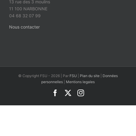
13 rue des 3 moulins
11 100 NARBONNE
04 68 32 07 99
Nous contacter
© Copyright FSU -
2026 | Par
FSU
|
Plan du site
|
Données
personnelles
|
Mentions legales
Facebook
X
Instagram