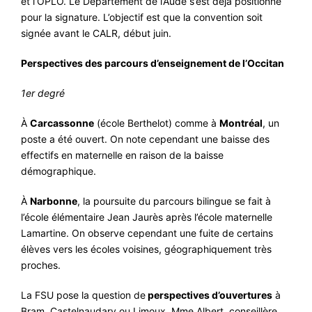
et l’OPLO. Le Département de l’Aude s’est déjà positionné
pour la signature. L’objectif est que la convention soit
signée avant le CALR, début juin.
Perspectives des parcours d’enseignement de l’Occitan
1er degré
À
Carcassonne
(école Berthelot) comme à
Montréal
, un
poste a été ouvert. On note cependant une baisse des
effectifs en maternelle en raison de la baisse
démographique.
À
Narbonne
, la poursuite du parcours bilingue se fait à
l’école élémentaire Jean Jaurès après l’école maternelle
Lamartine. On observe cependant une fuite de certains
élèves vers les écoles voisines, géographiquement très
proches.
La FSU pose la question de
perspectives d’ouvertures
à
Bram, Castelnaudary ou Limoux. Mme Albert, conseillère