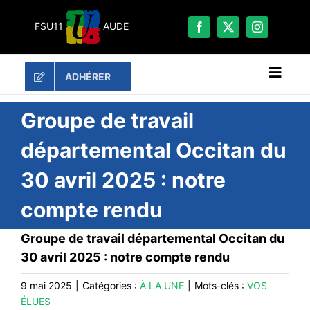
Passer
au
FSU11
AUDE
contenu
ADHÉRER
Naviga
à
bascu
RECHERCHER:
Groupe de travail
départemental Occitan du
LES UNES
30 avril 2025 : notre
#ACTUALITÉS
compte rendu
LA FSU 11
DOSSIERS
Groupe de travail départemental Occitan du
PUBLICATIONS
30 avril 2025 : notre compte rendu
CONTACT
9 mai 2025
|
Catégories :
À LA UNE
|
Mots-clés :
VOS
ÉLUES
#ACTIONS