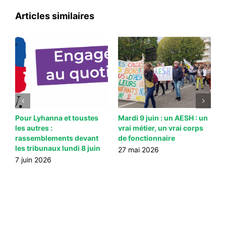
Articles similaires
ns
Pour Lyhanna et toustes
Mardi 9 juin : un AESH : un
M
les autres :
vrai métier, un vrai corps
l
rassemblements devant
de fonctionnaire
c
les tribunaux lundi 8 juin
A
27 mai 2026
7 juin 2026
2