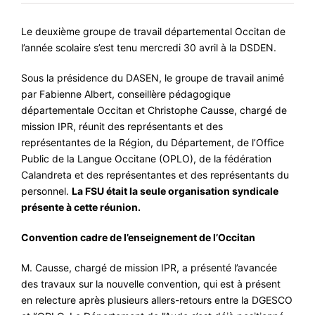
#VOS ÉLUES
Le deuxième groupe de travail départemental Occitan de
#FORMATION
l’année scolaire s’est tenu mercredi 30 avril à la DSDEN.
#COMMUNIQUÉS
Sous la présidence du DASEN, le groupe de travail animé
par Fabienne Albert, conseillère pédagogique
#ÉLECTIONS
départementale Occitan et Christophe Causse, chargé de
#MÉDIAS
mission IPR, réunit des représentants et des
représentantes de la Région, du Département, de l’Office
#DÉBATS
Public de la Langue Occitane (OPLO), de la fédération
#PRESSE
Calandreta et des représentantes et des représentants du
personnel.
La FSU était la seule organisation syndicale
#ARCHIVES
présente à cette réunion.
Convention cadre de l’enseignement de l’Occitan
M. Causse, chargé de mission IPR, a présenté l’avancée
des travaux sur la nouvelle convention, qui est à présent
en relecture après plusieurs allers-retours entre la DGESCO