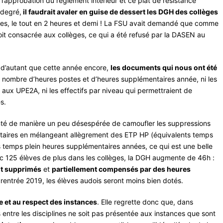
 l’approbation du règlement intérieur et ce plat de résistance
 degré,
il faudrait avaler en guise de dessert les DGH des collèges
stes, le tout en 2 heures et demi ! La FSU avait demandé que comme
it consacrée aux collèges, ce qui a été refusé par la DASEN au
t, d’autant que cette année encore,
les documents qui nous ont été
le nombre d’heures postes et d’heures supplémentaires année, ni les
aux UPE2A, ni les effectifs par niveau qui permettraient de
s.
tenté de manière un peu désespérée de camoufler les suppressions
taires en mélangeant allègrement des ETP HP (équivalents temps
 temps plein heures supplémentaires années, ce qui est une belle
ec 125 élèves de plus dans les collèges, la DGH augmente de 46h :
ont supprimés
et
partiellement compensés par des heures
la rentrée 2019, les élèves audois seront moins bien dotés.
 et au respect des instances
. Elle regrette donc que, dans
 entre les disciplines ne soit pas présentée aux instances que sont