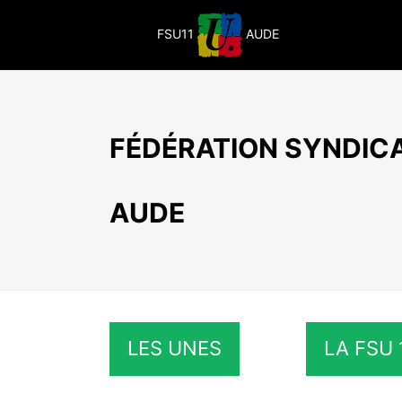
Passer
au
FSU11
AUDE
contenu
FÉDÉRATION SYNDICA
AUDE
LES UNES
LA FSU 