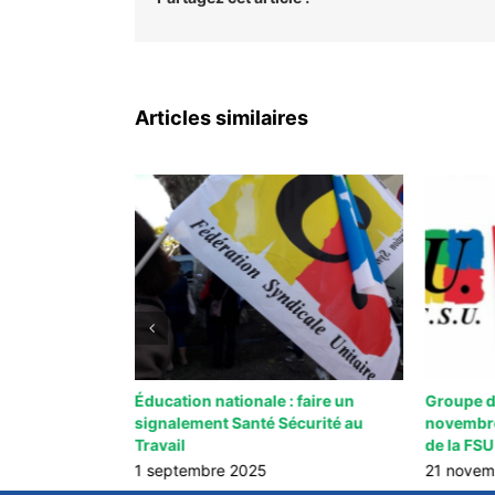
Articles similaires
bre 2025 :
Éducation nationale : faire un
Groupe de
colaire
signalement Santé Sécurité au
novembre
Travail
de la FSU
1 septembre 2025
21 novem