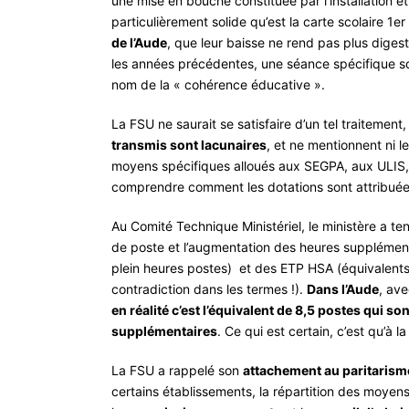
une mise en bouche constituée par l’installation et
particulièrement solide qu’est la carte scolaire 1er
de l’Aude
, que leur baisse ne rend pas plus dige
les années précédentes, une séance spécifique so
nom de la « cohérence éducative ».
La FSU ne saurait se satisfaire d’un tel traitemen
transmis sont lacunaires
, et ne mentionnent ni 
moyens spécifiques alloués aux SEGPA, aux ULIS, 
comprendre comment les dotations sont attribuée
Au Comité Technique Ministériel, le ministère a 
de poste et l’augmentation des heures supplémen
plein heures postes) et des ETP HSA (équivalents
contradiction dans les termes !).
Dans l’Aude
, av
en réalité c’est l’équivalent de 8,5 postes qui s
supplémentaires
. Ce qui est certain, c’est qu’à 
La FSU a rappelé son
attachement au paritarisme
certains établissements, la répartition des moyens