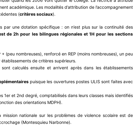
huter quand les 2006 vont quitter le collège. La rectrice a attribué
ment académique. Les modalités d’attribution de l’accompagnement
cédentes (
critères sociaux
).
 par une dotation spécifique : on n’est plus sur la continuité des
est de 2h pour les bilingues régionales et 1H pour les sections
 + (peu nombreuses), renforcé en REP (moins nombreuses), un peu
établissements de critères supérieurs.
sont calculés ensuite et arrivent après dans les établissements
pplémentaires
puisque les ouvertures postes ULIS sont faites avec
s 1er et 2nd degré, comptabilisés dans leurs classes mais identifiés
fonction des orientations MDPH).
 mission nationale sur les problèmes de violence scolaire est de
e raccrochage (Montesquieu Narbonne).