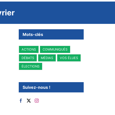
rier
Mots-clés
ACTIONS
COMMUNIQUÉS
DÉBATS
MÉDIAS
VOS ÉLUES
ÉLECTIONS
Suivez-nous !