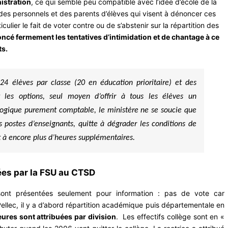
istration
, ce qui semble peu compatible avec l’idée d’école de la
s des personnels et des parents d’élèves qui visent à dénoncer ces
culier le fait de voter contre ou de s’abstenir sur la répartition des
ncé fermement les tentatives d’intimidation et de chantage à ce
ts.
24 élèves par classe (20 en éducation prioritaire) et des
t les options, seul moyen d’offrir à tous les élèves un
logique purement comptable, le ministère ne se soucie que
 postes d’enseignants, quitte à dégrader les conditions de
t à encore plus d’heures supplémentaires.
es par la FSU au CTSD
nt présentées seulement pour information : pas de vote car
llec, il y a d’abord répartition académique puis départementale en
ures sont attribuées par division
. Les effectifs collège sont en «