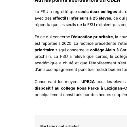
Autres points abordés lors du CDEN
La FSU a regretté que
seuls deux collèges
du dé
avec des
effectifs inférieurs à 25 élèves
, ce qui
répondu que les seuils de la FSU n’étaient pas ceu
En ce qui concerne l’
éducation prioritaire
, la nou
est reportée à 2020. La rectrice précédente s’étai
prioritaire
» (qui concerne le
collège Alain
à Carc
prochain. La FSU a relevé que certes, le collè
académique a chuté et que l’établissement n’es
d’un accompagnement ponctuel redistribué en fonct
Concernant les moyens
UPE2A
pour les élèves 
dispositif au collège Rosa Parks à Lézignan-
principalement constitués par des heures supplém
Partagez cet article !