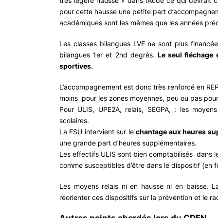
très légère hausse » dans l’Aude ce qui devrait c
pour cette hausse une petite part d’accompagne
académiques sont les mêmes que les années pré
Les classes bilangues LVE ne sont plus financées
bilangues 1er et 2nd degrés.
Le seul fléchage 
sportives.
L’accompagnement est donc très renforcé en REP
moins pour les zones moyennes, peu ou pas pour 
Pour ULIS, UPE2A, relais, SEGPA, : les moyens 
scolaires.
La FSU intervient sur le
chantage aux heures su
une grande part d’heures supplémentaires.
Les effectifs ULIS sont bien comptabilisés dans le
comme susceptibles d’être dans le dispositif (en 
Les moyens relais ni en hausse ni en baisse. La
réorienter ces dispositifs sur la prévention et l