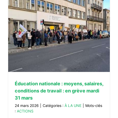
Éducation nationale : moyens, salaires,
conditions de travail : en grève mardi
31 mars
24 mars 2026
|
Catégories :
À LA UNE
|
Mots-clés
:
ACTIONS