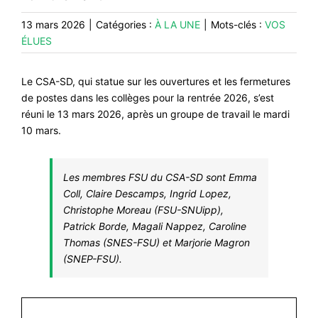
#VOS ÉLUES
13 mars 2026
|
Catégories :
À LA UNE
|
Mots-clés :
VOS
ÉLUES
#FORMATION
#COMMUNIQUÉS
Le CSA-SD, qui statue sur les ouvertures et les fermetures
#ÉLECTIONS
de postes dans les collèges pour la rentrée 2026, s’est
réuni le 13 mars 2026, après un groupe de travail le mardi
#MÉDIAS
10 mars.
#DÉBATS
#PRESSE
Les membres FSU du CSA-SD sont Emma
Coll, Claire Descamps, Ingrid Lopez,
#ARCHIVES
Christophe Moreau (FSU-SNUipp),
Patrick Borde, Magali Nappez, Caroline
Thomas (SNES-FSU) et Marjorie Magron
(SNEP-FSU).