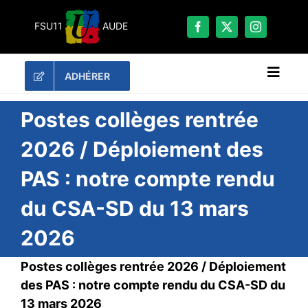
Passer
au
FSU11
AUDE
contenu
ADHÉRER
Naviga
à
bascu
RECHERCHER:
Postes collèges rentrée
2026 / Déploiement des
LES UNES
PAS : notre compte rendu
#ACTUALITÉS
du CSA-SD du 13 mars
LA FSU 11
DOSSIERS
2026
PUBLICATIONS
Postes collèges rentrée 2026 / Déploiement
CONTACT
des PAS : notre compte rendu du CSA-SD du
#ACTIONS
13 mars 2026