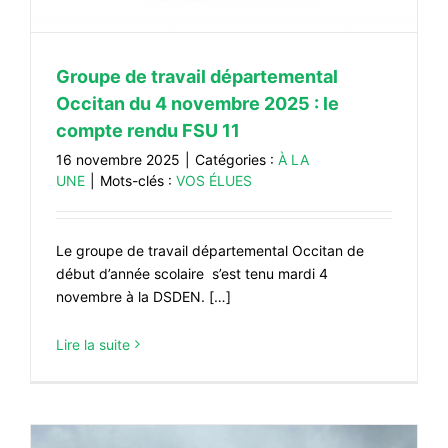
#VOS ÉLUES
#FORMATION
Groupe de travail départemental
#COMMUNIQUÉS
Occitan du 4 novembre 2025 : le
compte rendu FSU 11
#ÉLECTIONS
16 novembre 2025
|
Catégories :
À LA
#MÉDIAS
UNE
|
Mots-clés :
VOS ÉLUES
#DÉBATS
#PRESSE
Le groupe de travail départemental Occitan de
début d’année scolaire s’est tenu mardi 4
#ARCHIVES
novembre à la DSDEN. […]
Lire la suite