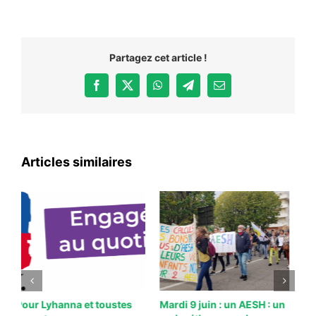
Partagez cet article !
Facebook
X
WhatsApp
Telegram
Email
Articles similaires
n
Mardi 2 juin : urgence pour
Mort de Rosine Charlut
S