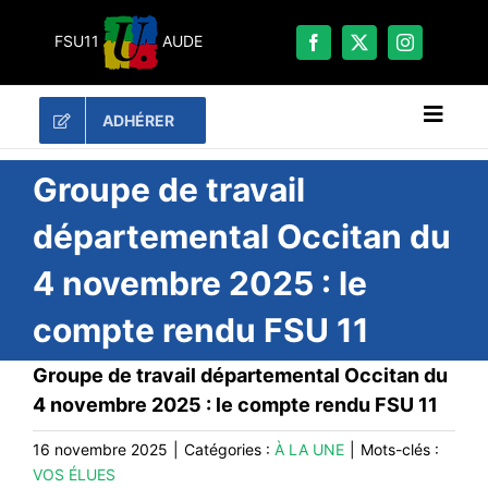
Passer
au
FSU11
AUDE
contenu
ADHÉRER
Naviga
à
bascu
RECHERCHER:
Groupe de travail
départemental Occitan du
LES UNES
4 novembre 2025 : le
#ACTUALITÉS
compte rendu FSU 11
LA FSU 11
DOSSIERS
Groupe de travail départemental Occitan du
PUBLICATIONS
4 novembre 2025 : le compte rendu FSU 11
CONTACT
16 novembre 2025
|
Catégories :
À LA UNE
|
Mots-clés :
VOS ÉLUES
#ACTIONS