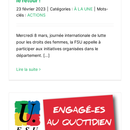
le retour !
#VOS ÉLUES
23 février 2023
|
Catégories :
À LA UNE
|
Mots-
clés :
ACTIONS
#FORMATION
#COMMUNIQUÉS
Mercredi 8 mars, journée internationale de lutte
#ÉLECTIONS
pour les droits des femmes, la FSU appelle à
participer aux initiatives organisées dans le
#MÉDIAS
département. […]
#DÉBATS
Lire la suite
#PRESSE
#ARCHIVES