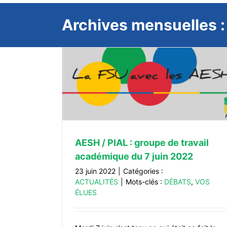
Archives mensuelles 
il académique
Action sociale (Éducation National
compte rendu de la CDAS du 2 juin
ACTUALITÉS
AESH / PIAL : groupe de travail
académique du 7 juin 2022
23 juin 2022
|
Catégories :
ACTUALITÉS
|
Mots-clés :
DÉBATS
,
VOS
ÉLUES