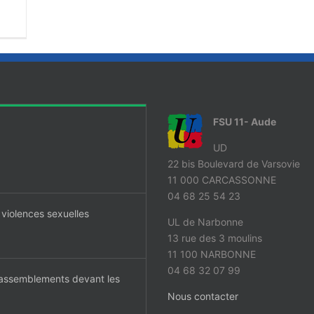
FSU 11- Aude
UD
22 bis Boulevard de Varsovie
11 000 CARCASSONNE
04 68 25 54 23
 violences sexuelles
UL de Narbonne
13 rue des 3 moulins
11 100 NARBONNE
04 68 32 07 99
 rassemblements devant les
Nous contacter