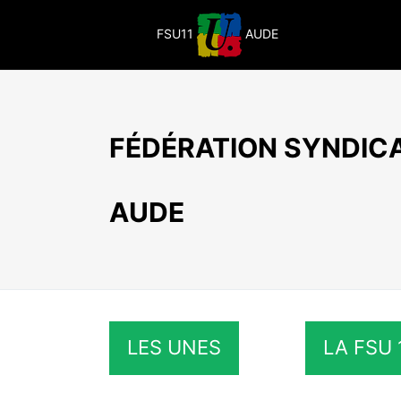
Passer
au
FSU11
AUDE
contenu
FÉDÉRATION SYNDICA
AUDE
LES UNES
LA FSU 