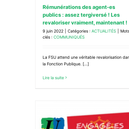
Ouverture de Rocadest : une réalis
Rémunérations des agent-es
absurde !
publics : assez tergiversé ! Les
ACTUALITÉS
revaloriser vraiment, maintenant !
9 juin 2022
|
Catégories :
ACTUALITÉS
|
Mot
clés :
COMMUNIQUÉS
La FSU attend une véritable revalorisation da
la Fonction Publique. […]
Lire la suite
ncées sur le