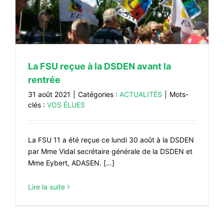
#VOS ÉLUES
#FORMATION
#COMMUNIQUÉS
La FSU reçue à la DSDEN avant la
#ÉLECTIONS
rentrée
#MÉDIAS
31 août 2021
|
Catégories :
ACTUALITÉS
|
Mots-
#DÉBATS
clés :
VOS ÉLUES
#PRESSE
#ARCHIVES
La FSU 11 a été reçue ce lundi 30 août à la DSDEN
par Mme Vidal secrétaire générale de la DSDEN et
Mme Eybert, ADASEN. […]
Lire la suite