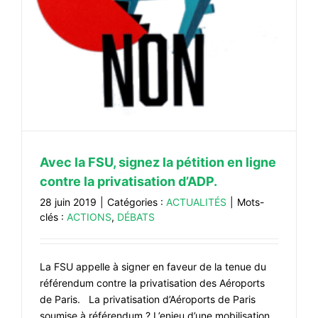
#VOS ÉLUES
#FORMATION
#COMMUNIQUÉS
#ÉLECTIONS
#MÉDIAS
#DÉBATS
Avec la FSU, signez la pétition en ligne
#PRESSE
contre la privatisation d’ADP.
#ARCHIVES
28 juin 2019
|
Catégories :
ACTUALITÉS
|
Mots-
clés :
ACTIONS
,
DÉBATS
La FSU appelle à signer en faveur de la tenue du
référendum contre la privatisation des Aéroports
de Paris. La privatisation d’Aéroports de Paris
soumise à référendum ? L’enjeu d’une mobilisation