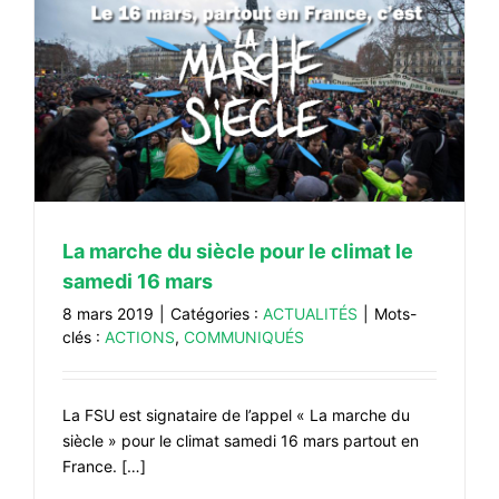
La marche du siècle pour le climat le
samedi 16 mars
8 mars 2019
|
Catégories :
ACTUALITÉS
|
Mots-
clés :
ACTIONS
,
COMMUNIQUÉS
La FSU est signataire de l’appel « La marche du
siècle » pour le climat samedi 16 mars partout en
France. […]