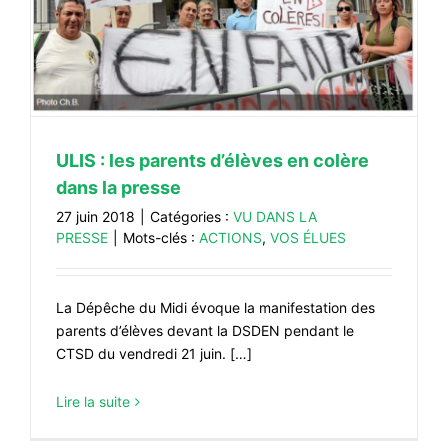
#VOS ÉLUES
#FORMATION
#COMMUNIQUÉS
#ÉLECTIONS
ULIS : les parents d’élèves en colère
#MÉDIAS
dans la presse
#DÉBATS
27 juin 2018
|
Catégories :
VU DANS LA
PRESSE
|
Mots-clés :
ACTIONS
,
VOS ÉLUES
#PRESSE
#ARCHIVES
La Dépêche du Midi évoque la manifestation des
parents d’élèves devant la DSDEN pendant le
CTSD du vendredi 21 juin. […]
Lire la suite