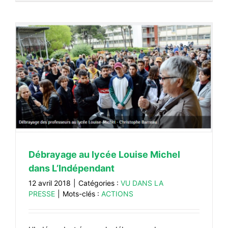
Débrayage au lycée Louise Michel
dans L’Indépendant
12 avril 2018
|
Catégories :
VU DANS LA
PRESSE
|
Mots-clés :
ACTIONS