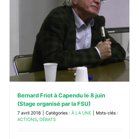
Bernard Friot à Capendu le 8 juin
(Stage organisé par la FSU)
7 avril 2018
|
Catégories :
À LA UNE
|
Mots-clés :
ACTIONS
,
DÉBATS