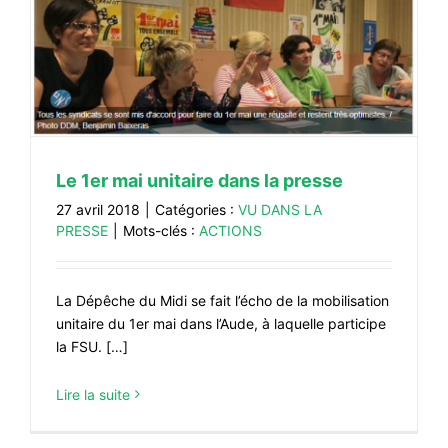
#VOS ÉLUES
#FORMATION
#COMMUNIQUÉS
#ÉLECTIONS
#MÉDIAS
Le 1er mai unitaire dans la presse
#DÉBATS
27 avril 2018
|
Catégories :
VU DANS LA
PRESSE
|
Mots-clés :
ACTIONS
#PRESSE
#ARCHIVES
La Dépêche du Midi se fait l’écho de la mobilisation
unitaire du 1er mai dans l’Aude, à laquelle participe
la FSU. […]
Lire la suite