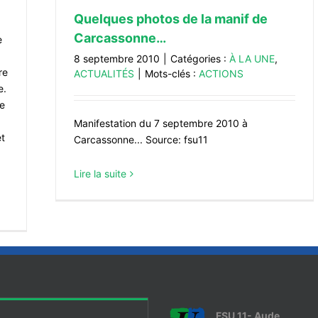
Quelques photos de la manif de
Carcassonne…
e
8 septembre 2010
|
Catégories :
À LA UNE
,
re
ACTUALITÉS
|
Mots-clés :
ACTIONS
e.
de
Manifestation du 7 septembre 2010 à
et
Carcassonne... Source: fsu11
Lire la suite
FSU 11- Aude