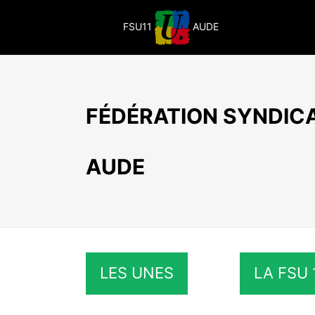
Passer
au
FSU11
AUDE
contenu
FÉDÉRATION SYNDICA
AUDE
LES UNES
LA FSU 