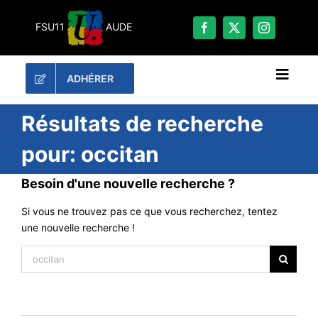
Passer
au
FSU11
AUDE
contenu
ADHÉRER
Naviga
à
bascu
RECHERCHER:
Résultats de recherche
pour: occitan
LES UNES
Besoin d'une nouvelle recherche ?
#ACTUALITÉS
LA FSU 11
Si vous ne trouvez pas ce que vous recherchez, tentez
une nouvelle recherche !
DOSSIERS
Recherche
PUBLICATIONS
CONTACT
#ACTIONS