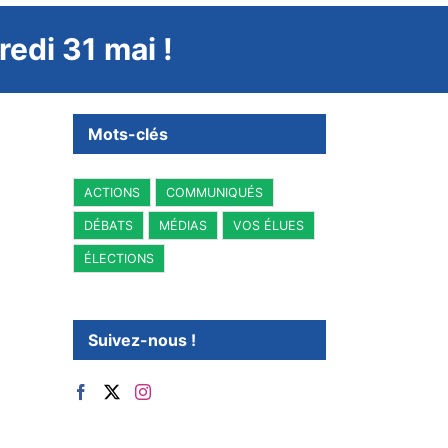
edi 31 mai !
Mots-clés
ACTIONS
COMMUNIQUÉS
DÉBATS
MÉDIAS
VOS ÉLUES
ÉLECTIONS
Suivez-nous !