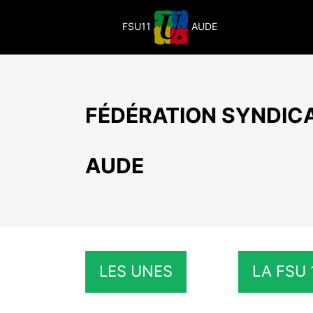
Passer
au
FSU11
AUDE
contenu
FÉDÉRATION SYNDICA
AUDE
LES UNES
LA FSU 