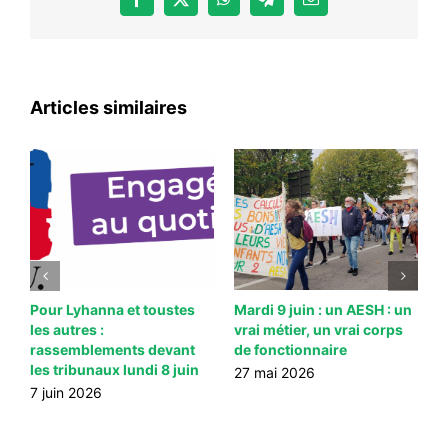
Facebook
X
WhatsApp
Telegram
Email
Articles similaires
ns
Pour Lyhanna et toustes
Mardi 9 juin : un AESH : un
M
les autres :
vrai métier, un vrai corps
l
rassemblements devant
de fonctionnaire
c
les tribunaux lundi 8 juin
A
27 mai 2026
7 juin 2026
2