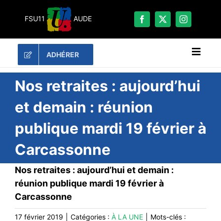
Passer
au
FSU11
AUDE
contenu
ADHÉRER
Naviga
à
bascu
RECHERCHER:
Nos retraites : aujourd’hui
et demain : réunion
LES UNES
publique mardi 19 février à
#ACTUALITÉS
Carcassonne
LA FSU 11
DOSSIERS
Nos retraites : aujourd’hui et demain :
PUBLICATIONS
réunion publique mardi 19 février à
Carcassonne
CONTACT
#ACTIONS
17 février 2019
|
Catégories :
À LA UNE
|
Mots-clés :