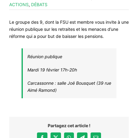
ACTIONS
,
DÉBATS
#VOS ÉLUES
#FORMATION
Le groupe des 9, dont la FSU est membre vous invite à une
réunion publique sur les retraites et les menaces d’une
#COMMUNIQUÉS
réforme qui a pour but de baisser les pensions.
#ÉLECTIONS
#MÉDIAS
Réunion publique
#DÉBATS
Mardi 19 février 17h-20h
#PRESSE
Carcassonne : salle Joë Bousquet (39 rue
#ARCHIVES
Aimé Ramond)
Partagez cet article !