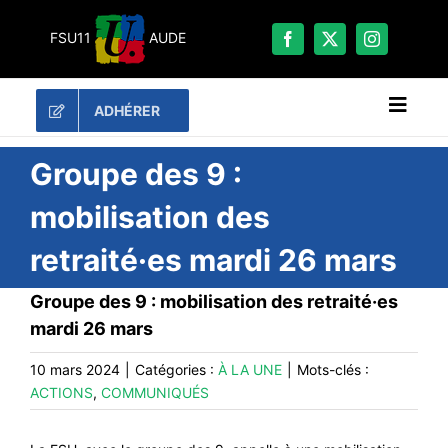
Passer
au
FSU11
AUDE
contenu
ADHÉRER
Naviga
à
bascu
RECHERCHER:
Groupe des 9 :
mobilisation des
LES UNES
retraité·es mardi 26 mars
#ACTUALITÉS
LA FSU 11
Groupe des 9 : mobilisation des retraité·es
mardi 26 mars
DOSSIERS
PUBLICATIONS
10 mars 2024
|
Catégories :
À LA UNE
|
Mots-clés :
ACTIONS
,
COMMUNIQUÉS
CONTACT
#ACTIONS