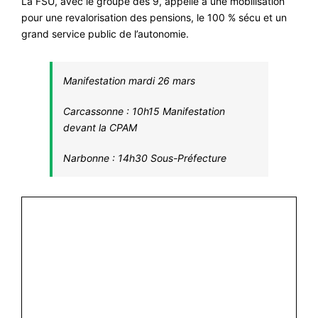
La FSU, avec le groupe des 9, appelle à une mobilisation
pour une revalorisation des pensions, le 100 % sécu et un
#VOS ÉLUES
grand service public de l’autonomie.
#FORMATION
#COMMUNIQUÉS
Manifestation mardi 26 mars
#ÉLECTIONS
Carcassonne : 10h15 Manifestation
#MÉDIAS
devant la CPAM
#DÉBATS
Narbonne : 14h30 Sous-Préfecture
#PRESSE
#ARCHIVES