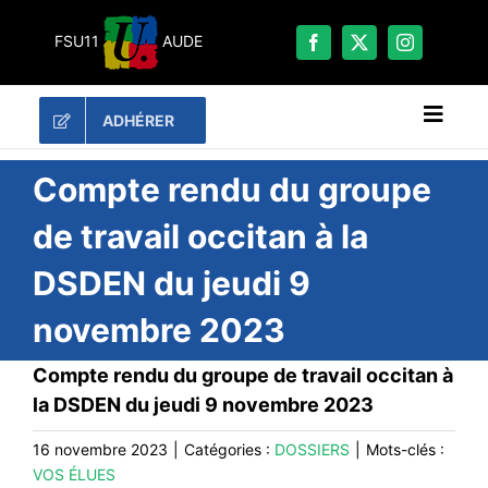
Passer
au
FSU11
AUDE
contenu
ADHÉRER
Naviga
à
bascu
RECHERCHER:
Compte rendu du groupe
de travail occitan à la
LES UNES
DSDEN du jeudi 9
#ACTUALITÉS
novembre 2023
LA FSU 11
DOSSIERS
Compte rendu du groupe de travail occitan à
PUBLICATIONS
la DSDEN du jeudi 9 novembre 2023
CONTACT
16 novembre 2023
|
Catégories :
DOSSIERS
|
Mots-clés :
VOS ÉLUES
#ACTIONS