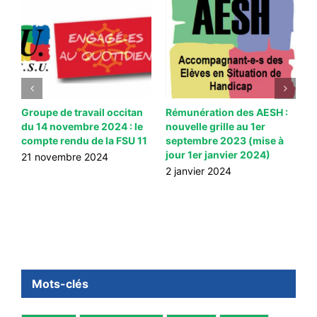
e
Groupe de travail occitan
Rémunération des AESH :
C
du 14 novembre 2024 : le
nouvelle grille au 1er
S
compte rendu de la FSU 11
septembre 2023 (mise à
l
jour 1er janvier 2024)
n
21 novembre 2024
s
2 janvier 2024
1
Mots-clés