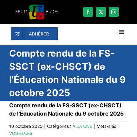
Passer
au
FSU11
AUDE
contenu
ADHÉRER
Naviga
à
bascu
RECHERCHER:
Compte rendu de la FS-
SSCT (ex-CHSCT) de
LES UNES
l’Éducation Nationale du 9
#ACTUALITÉS
octobre 2025
LA FSU 11
DOSSIERS
Compte rendu de la FS-SSCT (ex-CHSCT)
PUBLICATIONS
de l’Éducation Nationale du 9 octobre 2025
CONTACT
10 octobre 2025
|
Catégories :
À LA UNE
|
Mots-clés :
VOS ÉLUES
#ACTIONS