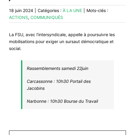
#VOS ÉLUES
18 juin 2024
|
Catégories :
À LA UNE
|
Mots-clés :
ACTIONS
,
COMMUNIQUÉS
#FORMATION
#COMMUNIQUÉS
La FSU, avec l’intersyndicale, appelle à poursuivre les
#ÉLECTIONS
mobilisations pour exiger un sursaut démocratique et
social.
#MÉDIAS
#DÉBATS
Rassemblements samedi 22juin
#PRESSE
Carcassonne : 10h30 Portail des
#ARCHIVES
Jacobins
Narbonne : 10h30 Bourse du Travail