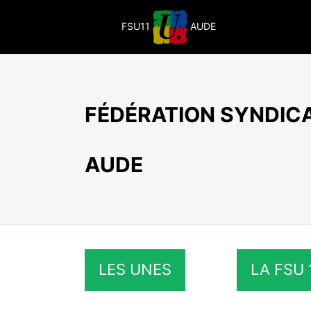
Passer
au
FSU11
AUDE
contenu
FÉDÉRATION SYNDICA
AUDE
LES UNES
LA FSU 