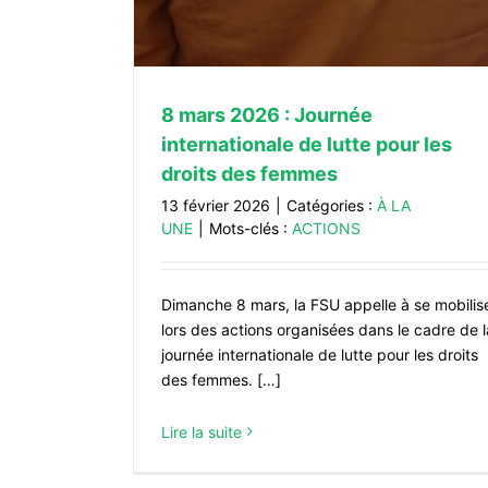
8 mars 2026 : Journée
internationale de lutte pour les
droits des femmes
13 février 2026
|
Catégories :
À LA
UNE
|
Mots-clés :
ACTIONS
Préparation de la rentrée scolaire 20
Dimanche 8 mars, la FSU appelle à se mobilis
aux suppressions de postes dans les
lors des actions organisées dans le cadre de l
et les collèges !
journée internationale de lutte pour les droits
À LA UNE
des femmes. […]
Lire la suite