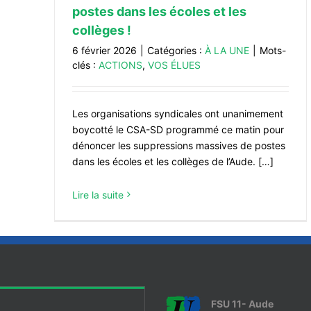
postes dans les écoles et les
collèges !
6 février 2026
|
Catégories :
À LA UNE
|
Mots-
clés :
ACTIONS
,
VOS ÉLUES
Les organisations syndicales ont unanimement
boycotté le CSA-SD programmé ce matin pour
dénoncer les suppressions massives de postes
dans les écoles et les collèges de l’Aude. […]
Lire la suite
FSU 11- Aude