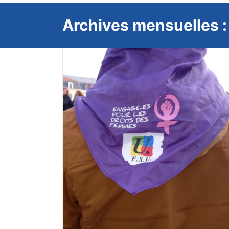
Archives mensuelles 
CSA-SD du lundi 9 février 2026 :
collèges, remplacement 1er deg
À LA UNE
nationale de
s femmes