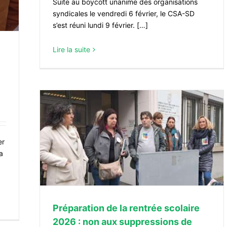
Suite au boycott unanime des organisations
syndicales le vendredi 6 février, le CSA-SD
s’est réuni lundi 9 février. […]
Lire la suite
26 : non
er
 écoles
a
Préparation de la rentrée scolaire
2026 : non aux suppressions de