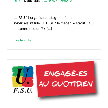
UNE
|
Mots-clés :
ACTIONS
,
DÉBATS
La FSU 11 organise un stage de formation
syndicale intitulé : « AESH : le métier, le statut… Où
en sommes-nous ? » […]
Lire la suite