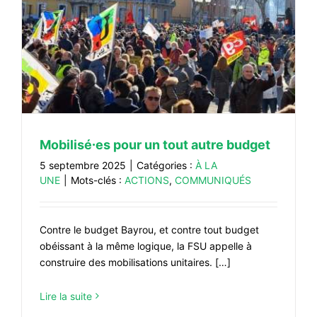
Mobilisé⸱es pour un tout autre budget
5 septembre 2025
|
Catégories :
À LA
UNE
|
Mots-clés :
ACTIONS
,
COMMUNIQUÉS
Contre le budget Bayrou, et contre tout budget
obéissant à la même logique, la FSU appelle à
construire des mobilisations unitaires. […]
Lire la suite