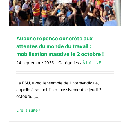
#VOS ÉLUES
#FORMATION
#COMMUNIQUÉS
Aucune réponse concrète aux
#ÉLECTIONS
attentes du monde du travail :
#MÉDIAS
mobilisation massive le 2 octobre !
#DÉBATS
24 septembre 2025
|
Catégories :
À LA UNE
#PRESSE
#ARCHIVES
La FSU, avec l’ensemble de l’intersyndicale,
appelle à se mobiliser massivement le jeudi 2
octobre. […]
Lire la suite