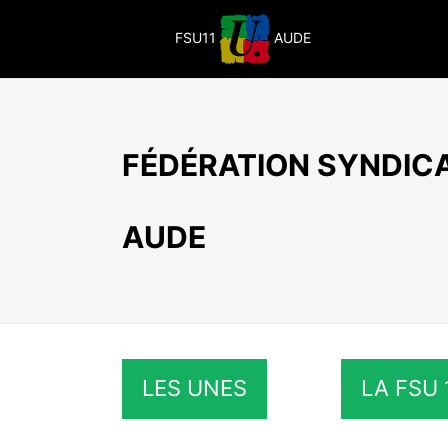
Passer
au
FSU11
AUDE
contenu
FÉDÉRATION SYNDICA
AUDE
LES UNES
LA FSU 