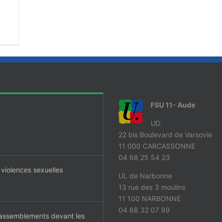
FSU 11- Aude
UD
22 bis Boulevard de Varsovie
11 000 CARCASSONNE
04 68 25 54 23
 violences sexuelles
UL de Narbonne
13 rue des 3 moulins
11 100 NARBONNE
04 68 32 07 99
 rassemblements devant les