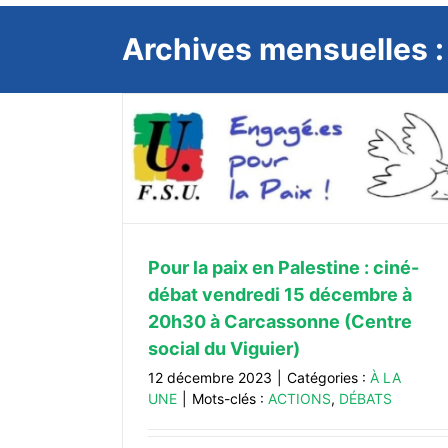
Archives mensuelles 
 ciné-débat
 20h30 à
du Viguier)
Mardi 12 décembre, défendons la 
professionnelle !
Pour la paix en Palestine : ciné-
À LA UNE
débat vendredi 15 décembre à
20h30 à Carcassonne (Centre
social du Viguier)
12 décembre 2023
|
Catégories :
À LA
UNE
|
Mots-clés :
ACTIONS
,
DÉBATS