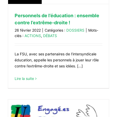
#VOS ÉLUES
Personnels de l’éducation : ensemble
#FORMATION
contre l’extrême-droite !
#COMMUNIQUÉS
26 février 2022
|
Catégories :
DOSSIERS
|
Mots-
#ÉLECTIONS
clés :
ACTIONS
,
DÉBATS
#MÉDIAS
#DÉBATS
La FSU, avec ses partenaires de l’intersyndicale
éducation, appelle les personnels à jouer leur rôle
#PRESSE
contre l’extrême-droite et ses idées. […]
#ARCHIVES
Lire la suite