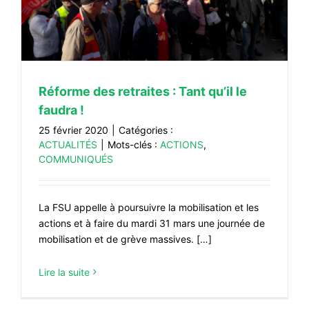
#VOS ÉLUES
#FORMATION
#COMMUNIQUÉS
Réforme des retraites : Tant qu’il le
#ÉLECTIONS
faudra !
#MÉDIAS
25 février 2020
|
Catégories :
#DÉBATS
ACTUALITÉS
|
Mots-clés :
ACTIONS
,
COMMUNIQUÉS
#PRESSE
#ARCHIVES
La FSU appelle à poursuivre la mobilisation et les
actions et à faire du mardi 31 mars une journée de
mobilisation et de grève massives. […]
Lire la suite