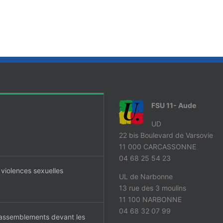
FSU 11- Aude
UD
22 bis Boulevard de Varsovie
11 000 CARCASSONNE
04 68 25 54 23
 violences sexuelles
UL de Narbonne
13 rue des 3 moulins
11 100 NARBONNE
04 68 32 07 99
 rassemblements devant les