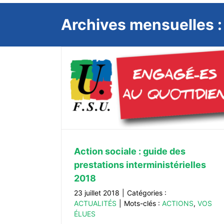
Archives mensuelles 
Compte rendu du CHSCT-SD du 21
prestations
2018
2018
ACTUALITÉS
Action sociale : guide des
prestations interministérielles
2018
23 juillet 2018
|
Catégories :
ACTUALITÉS
|
Mots-clés :
ACTIONS
,
VOS
ÉLUES