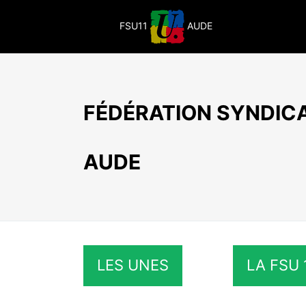
Passer
au
FSU11
AUDE
contenu
FÉDÉRATION SYNDICA
AUDE
LES UNES
LA FSU 