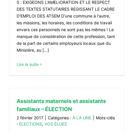
S : EXIGEONS L'AMELIORATION ET LE RESPECT
#VOS ÉLUES
DES TEXTES STATUTAIRES REGISSANT LE CADRE
D'EMPLOI DES ATSEM D'une commune à l'autre,
#FORMATION
les missions, les horaires, les conditions de travail
#COMMUNIQUÉS
envers ces personnels ne sont pas les mêmes ! Le
manque de considération de cette profession, tant
#ÉLECTIONS
de la part de certains employeurs locaux que du
Ministère, au [...]
#MÉDIAS
#DÉBATS
Lire la suite
#PRESSE
#ARCHIVES
Assistants maternels et assistants
familiaux – ÉLECTION
2 février 2017
|
Catégories :
À LA UNE
|
Mots-clés
:
ÉLECTIONS
,
VOS ÉLUES