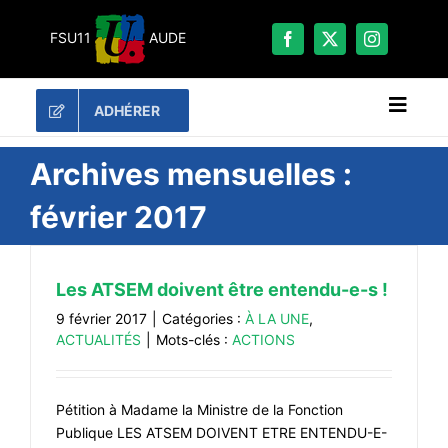
Passer
au
FSU11
AUDE
contenu
ADHÉRER
Naviga
à
bascu
RECHERCHER:
Archives mensuelles :
février 2017
LES UNES
#ACTUALITÉS
Les ATSEM doivent être entendu-e-s !
LA FSU 11
9 février 2017
|
Catégories :
À LA UNE
,
DOSSIERS
ACTUALITÉS
|
Mots-clés :
ACTIONS
PUBLICATIONS
CONTACT
Pétition à Madame la Ministre de la Fonction
Publique LES ATSEM DOIVENT ETRE ENTENDU-E-
#ACTIONS