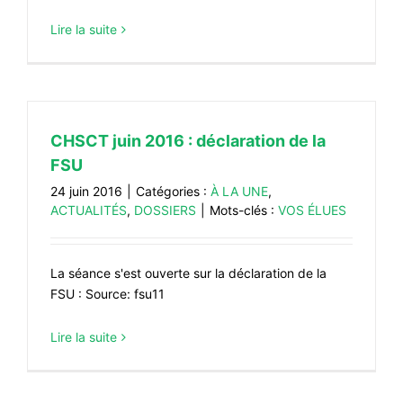
#VOS ÉLUES
Lire la suite
#FORMATION
#COMMUNIQUÉS
#ÉLECTIONS
CHSCT juin 2016 : déclaration de la
#MÉDIAS
FSU
#DÉBATS
24 juin 2016
|
Catégories :
À LA UNE
,
ACTUALITÉS
,
DOSSIERS
|
Mots-clés :
VOS ÉLUES
#PRESSE
#ARCHIVES
La séance s'est ouverte sur la déclaration de la
FSU : Source: fsu11
Lire la suite