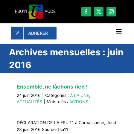
Passer
au
FSU11
AUDE
contenu
ADHÉRER
Naviga
à
bascu
RECHERCHER:
Archives mensuelles :
juin
2016
LES UNES
#ACTUALITÉS
Ensemble, ne lâchons rien !
LA FSU 11
24 juin 2016
|
Catégories :
À LA UNE
,
DOSSIERS
ACTUALITÉS
|
Mots-clés :
ACTIONS
PUBLICATIONS
CONTACT
DÉCLARATION DE LA FSU 11 à Carcassonne, Jeudi
23 juin 2016 Source: fsu11
#ACTIONS