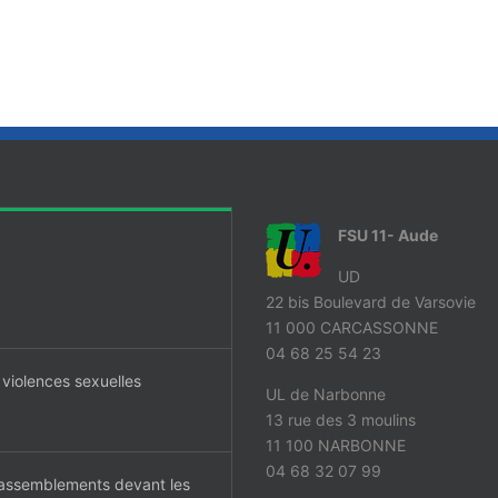
FSU 11- Aude
UD
22 bis Boulevard de Varsovie
11 000 CARCASSONNE
04 68 25 54 23
 violences sexuelles
UL de Narbonne
13 rue des 3 moulins
11 100 NARBONNE
04 68 32 07 99
 rassemblements devant les