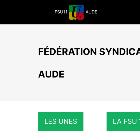
Passer
au
FSU11
AUDE
contenu
FÉDÉRATION SYNDICA
AUDE
LES UNES
LA FSU 