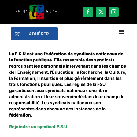
Passer
au
FSU11
AUDE
contenu
ADHÉRER
Naviga
à
bascu
RECHERCHER:
La F.S.U est une fédération de syndicats nationaux de
la fonction publique
. Elle rassemble des syndicats
regroupant les personnels intervenant dans les champs
LES UNES
de l’Enseignement, l’Éducation, la Recherche, la Culture,
la Formation, l’Insertion et plus généralement dans les
#ACTUALITÉS
trois fonctions publiques. Les règles de la FSU
LA FSU 11
garantissent aux syndicats nationaux une libre
administration et leur souveraineté dans leur champ de
DOSSIERS
responsabilité. Les syndicats nationaux sont
représentés dans chacune des instances de la
PUBLICATIONS
fédération.
CONTACT
Rejoindre un syndicat F.S.U
#ACTIONS